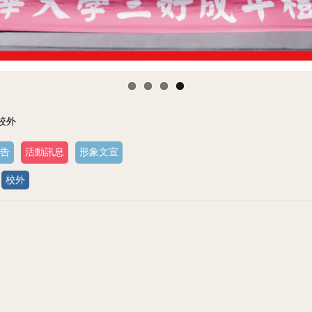
 校外
告
活動訊息
形象文宣
校外