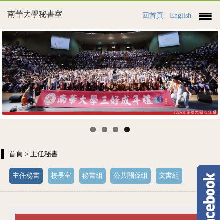
南華大學秘書室
回首頁
English
Previous
Next
首頁
> 主任秘書
主任秘書
校長室
秘書組
公共關係組
文書組