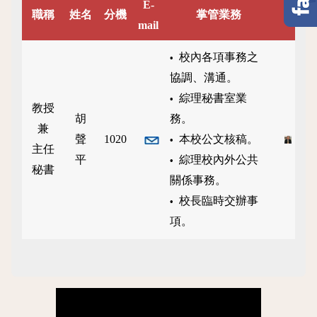
E-
職稱
姓名
分機
掌管業務
mail
校
內各項事務之
•
協調、溝通。
綜理秘書室業
•
教授
胡
務。
兼
聲
1020
本校公文核稿。
•
主任
平
綜理校內外公共
•
秘書
關係事務。
校長臨時交辦事
•
項。