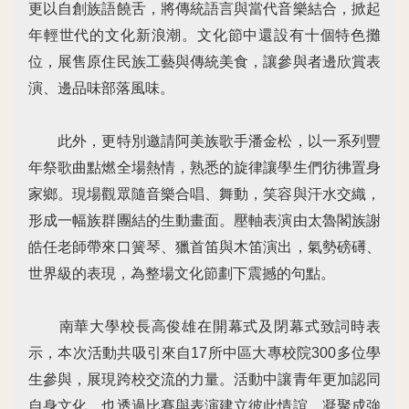
更以自創族語饒舌，將傳統語言與當代音樂結合，掀起
年輕世代的文化新浪潮。文化節中還設有十個特色攤
位，展售原住民族工藝與傳統美食，讓參與者邊欣賞表
演、邊品味部落風味。
此外，更特別邀請阿美族歌手潘金松，以一系列豐
年祭歌曲點燃全場熱情，熟悉的旋律讓學生們彷彿置身
家鄉。現場觀眾隨音樂合唱、舞動，笑容與汗水交織，
形成一幅族群團結的生動畫面。壓軸表演由太魯閣族謝
皓任老師帶來口簧琴、獵首笛與木笛演出，氣勢磅礡、
世界級的表現，為整場文化節劃下震撼的句點。
南華大學校長高俊雄在開幕式及閉幕式致詞時表
示，本次活動共吸引來自17所中區大專校院300多位學
生參與，展現跨校交流的力量。活動中讓青年更加認同
自身文化，也透過比賽與表演建立彼此情誼，凝聚成強