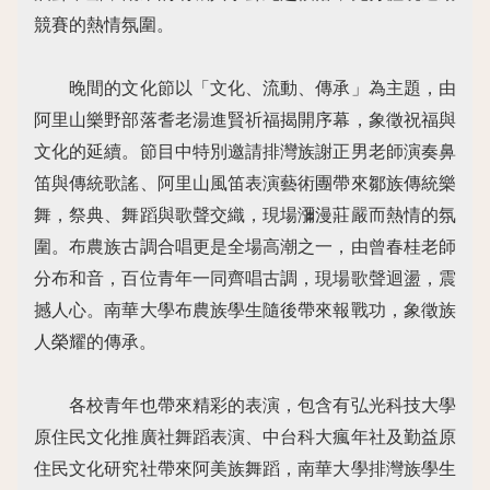
競賽的熱情氛圍。
晚間的文化節以「文化、流動、傳承」為主題，由
阿里山樂野部落耆老湯進賢祈福揭開序幕，象徵祝福與
文化的延續。節目中特別邀請排灣族謝正男老師演奏鼻
笛與傳統歌謠、阿里山風笛表演藝術團帶來鄒族傳統樂
舞，祭典、舞蹈與歌聲交織，現場瀰漫莊嚴而熱情的氛
圍。布農族古調合唱更是全場高潮之一，由曾春桂老師
分布和音，百位青年一同齊唱古調，現場歌聲迴盪，震
撼人心。南華大學布農族學生隨後帶來報戰功，象徵族
人榮耀的傳承。
各校青年也帶來精彩的表演，包含有弘光科技大學
原住民文化推廣社舞蹈表演、中台科大瘋年社及勤益原
住民文化研究社帶來阿美族舞蹈，南華大學排灣族學生