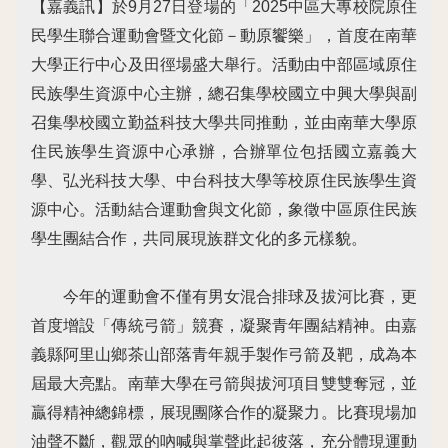
【嘉義訊】於9月27日登場的「2025中區大專校院原住
民學生聯合運動會暨文化節－動原饗樂」，首度在南華
大學正行中心及田徑場盛大舉行。活動由中部區域原住
民族學生資源中心主辦，總召集學校國立中興大學與副
召集學校國立勤益科技大學共同推動，並由南華大學原
住民族學生資源中心承辦，合辦單位包括國立嘉義大
學、弘光科技大學、中台科技大學等校原住民族學生資
源中心。活動結合運動會與文化節，象徵中區原住民族
學生團結合作，共同展現族群文化的多元樣貌。
今年的運動會不僅有男女混合排球及拔河比賽，更
首度增設「傳統弓箭」競賽，凝聚青年團結精神。由嘉
義縣阿里山鄉茶山部落青年親手製作弓箭及靶，成為本
屆最大亮點。南華大學在弓箭與拔河項目雙雙奪冠，並
贏得精神總錦標，展現團隊合作的凝聚力。比賽現場加
油聲不斷，觀眾的吶喊與掌聲此起彼落，充分體現運動