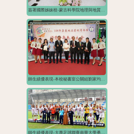
簽署國際姊妹校-蒙古科學院地理與地質生態學研究所所長，與林聰明校長(左)簽訂MOU
師生績優表現-本校秘書室公關組劉家均組長榮獲「嘉義地區社會優秀青年」
師生績優表現-大專足球聯賽南華大學勇奪季軍再創隊史新紀錄