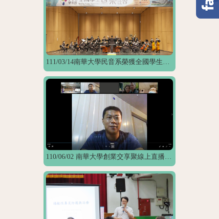
111/03/14南華大學民音系榮獲全國學生音樂比賽團體組雙特優1優等
110/06/02 南華大學創業交享聚線上直播開講